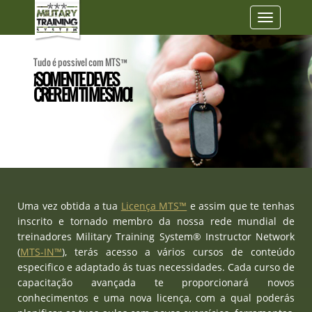
Toggle
navigatio
Tudo é possivel com MTS™
¡SOMENTE DEVES
CRER EM TI MESMO!
Uma vez obtida a tua
Licença MTS™
e assim que te tenhas
inscrito e tornado membro da nossa rede mundial de
treinadores Military Training System® Instructor Network
(
MTS-IN™
), terás acesso a vários cursos de conteúdo
especifico e adaptado ás tuas necessidades. Cada curso de
capacitação avançada te proporcionará novos
conhecimentos e uma nova licença, com a qual poderás