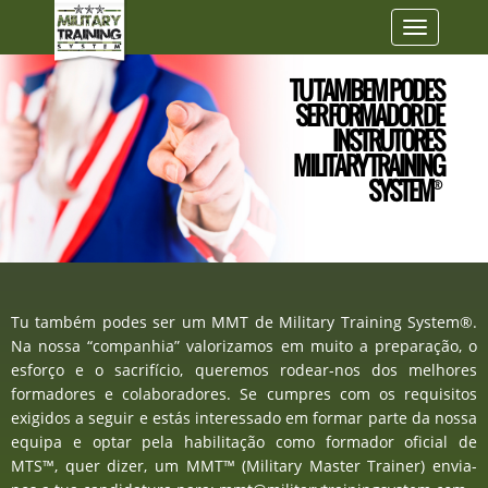
Toggle
navigatio
TU TAMBEM PODES
SER FORMADOR DE
INSTRUTORES
MILITARY TRAINING
SYSTEM
®
Tu também podes ser um MMT de Military Training System®.
Na nossa “companhia” valorizamos em muito a preparação, o
esforço e o sacrifício, queremos rodear-nos dos melhores
formadores e colaboradores. Se cumpres com os requisitos
exigidos a seguir e estás interessado em formar parte da nossa
equipa e optar pela habilitação como formador oficial de
MTS™, quer dizer, um MMT™ (Military Master Trainer) envia-