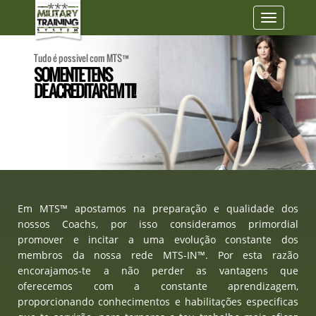
Toggle
navigatio
Tudo é possivel com MTS™
SOMENTE TENS
DE ACREDITAR EM TI!
Em MTS™ apostamos na preparação e qualidade dos
nossos Coachs, por isso consideramos primordial
promover e incitar a uma evolução constante dos
membros da nossa rede MTS-IN™. Por esta razão
encorajamos-te a não perder as vantagens que
oferecemos com a constante aprendizagem,
proporcionando conhecimentos e habilitações especificas